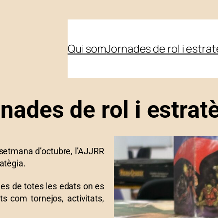
Qui som
Jornades de rol i estra
nades de rol i estrat
 setmana d’octubre, l’AJJRR
atègia.
s de totes les edats on es
ts com tornejos, activitats,