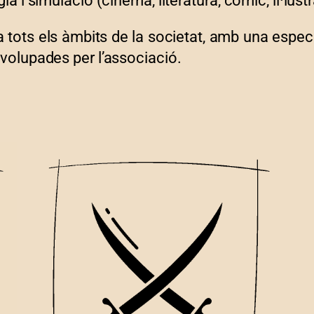
ia i simulació (cinema, literatura, còmic, il·lust
a tots els àmbits de la societat, amb una espe
nvolupades per l’associació.