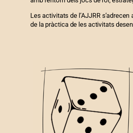
amb l’entorn dels jocs de rol, estratèg
Les activitats de l’AJJRR s’adrecen 
de la pràctica de les activitats dese