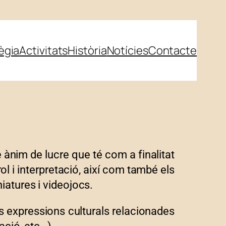
tègia
Activitats
Història
Notícies
Contacte
ànim de lucre que té com a finalitat
 rol i interpretació, així com també els
niatures i videojocs.
es expressions culturals relacionades